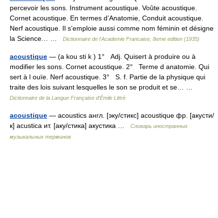
percevoir les sons. Instrument acoustique. Voûte acoustique.
Cornet acoustique. En termes d’Anatomie, Conduit acoustique.
Nerf acoustique. Il s’emploie aussi comme nom féminin et désigne
la Science… …
Dictionnaire de l'Academie Francaise, 8eme edition (1935)
acoustique
— (a kou sti k ) 1° Adj. Quisert à produire ou à
modifier les sons. Cornet acoustique. 2° Terme d anatomie. Qui
sert à l ouïe. Nerf acoustique. 3° S. f. Partie de la physique qui
traite des lois suivant lesquelles le son se produit et se… …
Dictionnaire de la Langue Française d'Émile Littré
acoustique
— acoustics англ. [эку/стикс] acoustique фр. [акусти/
к] acustica ит. [аку/стика] акустика …
Словарь иностранных
музыкальных терминов