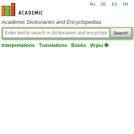
RU
DE
ES
FR
en-academic.com
Academic Dictionaries and Encyclopedias
Search!
Interpretations
Translations
Books
Игры ⚽