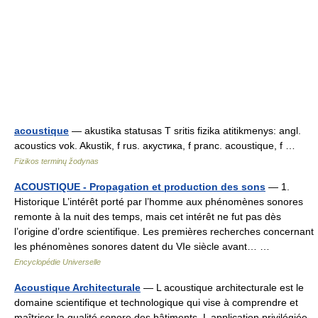
acoustique
— akustika statusas T sritis fizika atitikmenys: angl.
acoustics vok. Akustik, f rus. акустика, f pranc. acoustique, f …
Fizikos terminų žodynas
ACOUSTIQUE - Propagation et production des sons
— 1.
Historique L’intérêt porté par l’homme aux phénomènes sonores
remonte à la nuit des temps, mais cet intérêt ne fut pas dès
l’origine d’ordre scientifique. Les premières recherches concernant
les phénomènes sonores datent du VIe siècle avant… …
Encyclopédie Universelle
Acoustique Architecturale
— L acoustique architecturale est le
domaine scientifique et technologique qui vise à comprendre et
maîtriser la qualité sonore des bâtiments. L application privilégiée