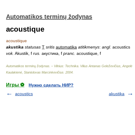
Automatikos terminų žodynas
acoustique
acoustique
akustika
statusas
T
sritis
automatika
atitikmenys
:
angl.
acoustics
vok.
Akustik, f
rus.
акустика, f
pranc.
acoustique, f
Automatikos terminų žodynas. – Vilnius: Technika
.
Vilius Antanas Geleževičius, Angelė
Kaulakienė, Stanislovas Marcinkevičius
.
2004
.
Игры ⚽
Нужно сделать НИР?
acoustics
akustika